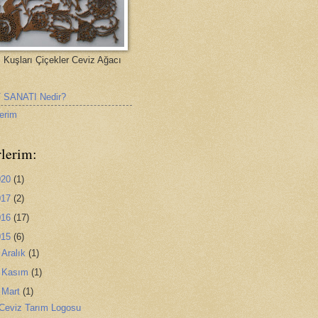
 Kuşları Çiçekler Ceviz Ağacı
 SANATI Nedir?
lerim
rlerim:
020
(1)
017
(2)
016
(17)
015
(6)
►
Aralık
(1)
►
Kasım
(1)
▼
Mart
(1)
Ceviz Tarım Logosu