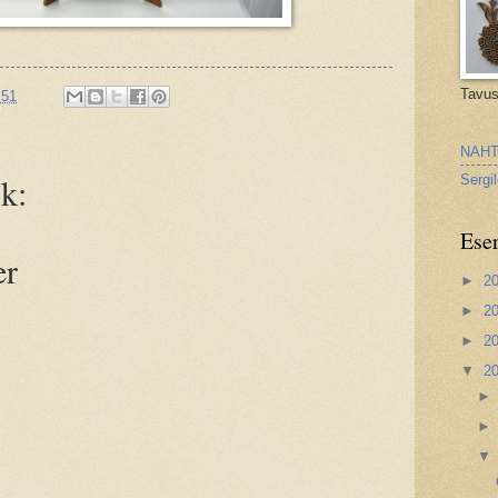
Tavus
:51
NAHT
k:
Sergi
Ese
er
►
2
►
2
►
2
▼
2