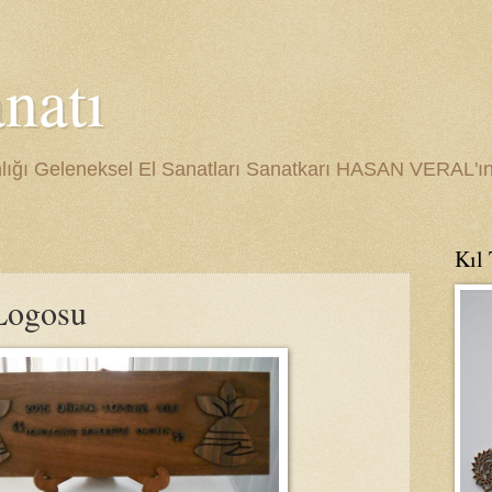
natı
lığı Geleneksel El Sanatları Sanatkarı HASAN VERAL'ın 
Kıl
Logosu