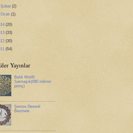
►
Şubat
(2)
►
Ocak
(1)
014
(20)
013
(33)
012
(30)
011
(54)
ler Yayınlar
Balık Motifli
Sarmaşık(080 mikron
pirinç)
Şemse Desenli
Besmele