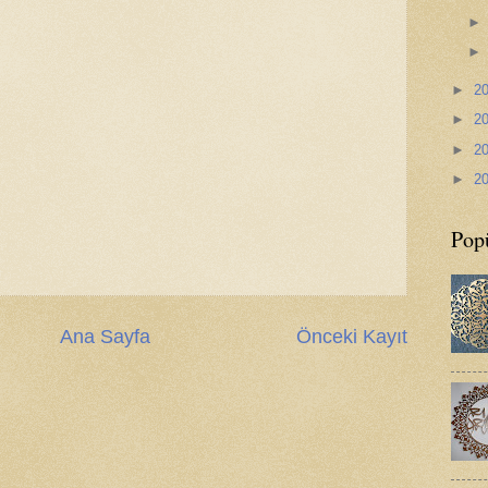
►
2
►
2
►
2
►
2
Popü
Ana Sayfa
Önceki Kayıt