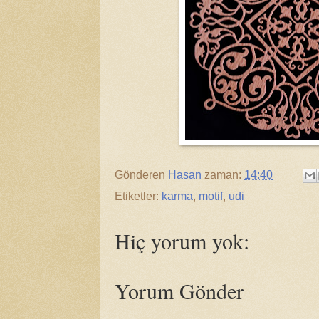
Gönderen
Hasan
zaman:
14:40
Etiketler:
karma
,
motif
,
udi
Hiç yorum yok:
Yorum Gönder